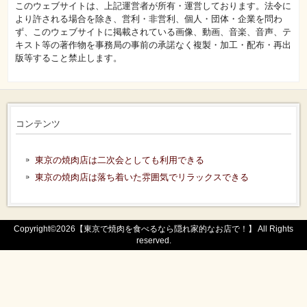
このウェブサイトは、上記運営者が所有・運営しております。法令に
より許される場合を除き、営利・非営利、個人・団体・企業を問わ
ず、このウェブサイトに掲載されている画像、動画、音楽、音声、テ
キスト等の著作物を事務局の事前の承諾なく複製・加工・配布・再出
版等すること禁止します。
コンテンツ
東京の焼肉店は二次会としても利用できる
東京の焼肉店は落ち着いた雰囲気でリラックスできる
Copyright©2026【東京で焼肉を食べるなら隠れ家的なお店で！】 All Rights
reserved.